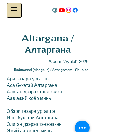
Altargana /
Алтаргана
Album "Ayalal" 2026
Traditionnel (Mongolie) / Arrangement : Shubiao
Ара газара ургагшэ
Аса бүхэтэй Алтаргана
Алиган дээрээ тэнжээхэн
Аав эжий хоёр минь
Эбэри газара ургагшэ
Ишэ бүхэтэй Алтаргана
Элигэн дээрээ тэнжээхэн
Эжий аав хоёр минь