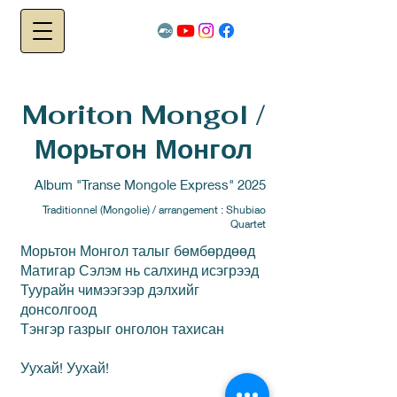
Moriton Mongol /
Морьтон Монгол
Album "Transe Mongole Express" 2025
Traditionnel (Mongolie) / arrangement : Shubiao
Quartet
Морьтон Монгол талыг бөмбөрдөөд
Матигар Сэлэм нь салхинд исэгрээд
Туурайн чимээгээр дэлхийг
донсолгоод
Тэнгэр газрыг онголон тахисан
Уухай! Уухай!